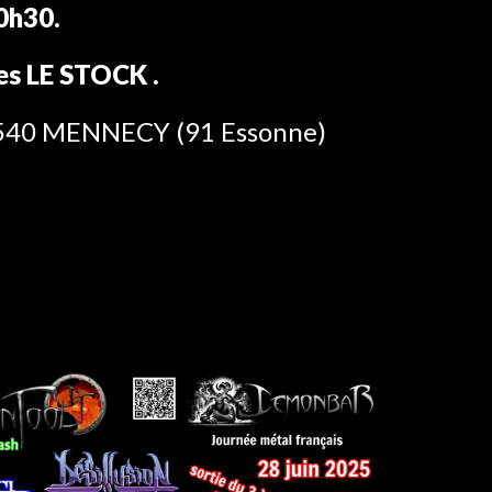
0h
3
0.
es LE
STOCK
.
1540 MENNECY (91 Essonne)