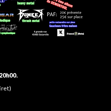
 20h00.
iret)