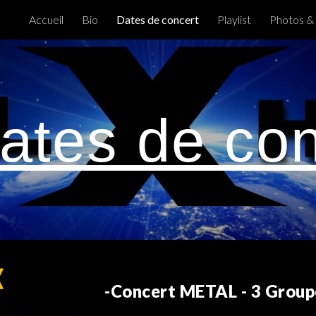
Accueil
Bio
Dates de concert
Playlist
Photos &
ip to main content
Skip to navigat
ates de con
-
Concert
METAL -
3
Groupe