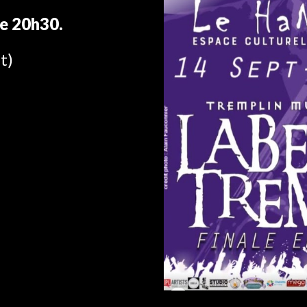
de 20h
3
0.
t)