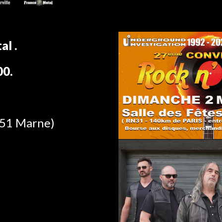
al .
00.
51 Marne
)