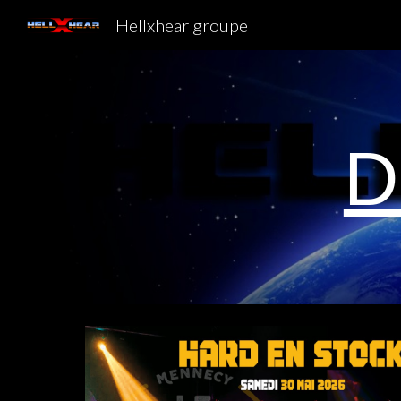
Hellxhear groupe
Sk
D