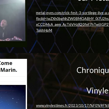
metal-eyes.com/crick-fest-3-sortilege-live-a
fbclid=IwZXh0bgNhZW0BMQABHY_0j7U2hs
xCCDMcA_aem_AcT6VHzR20fef7hTwttGP
Tq6hHpM
Chroniqu
Vinyle
www.vinylestimes.fr/2023/10/17/%F0%9F%91