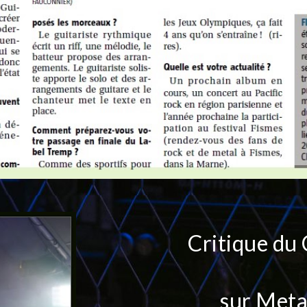
Cr
it
ique
du 
sur Meta