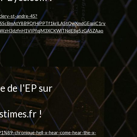
-clery-st-andre-45?
SScBmAtY8B9QfHiPPTf1krlLA5tQwXmdGEqplC1rv
2WzH3dzfnH1VIPfqjM3XCKWlTNdE8g5zGASZAao
e de l'EP sur
stimes.fr !
%89-chronique-hell-x-hear-come-hear-the-x-