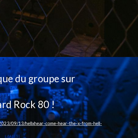
que du groupe sur
rd Rock 80 !
2023/09/13/hellxhear-come-hear-the-x-from-hell-