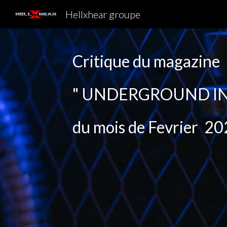
Hellxhear groupe
Sk
Critique
du magazine
"
UNDERGROUND IN
du mois de
Fevrier
20