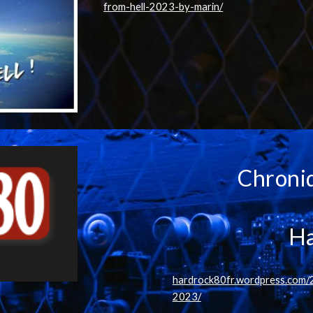
from-hell-2023-by-marin/
Chroni
Ha
hardrock80fr.wordpress.com/
2023/