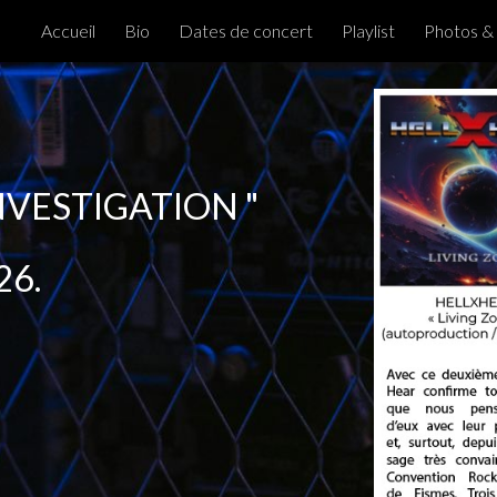
Accueil
Bio
Dates de concert
Playlist
Photos &
ip to main content
Skip to navigat
VESTIGATION
"
26.